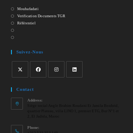
Mouhafadati
Verification Documents TGR
Référentiel
Suivez-Nous
Contact
Address:
Siège social Angle Brahim Roudani Et Jamila Bouhrid,
quartier Plateau, villa LINO 1, premier ETG, Bur N°1 et
2, El Jadida, Maroc
Phone:
+212 523 353 149